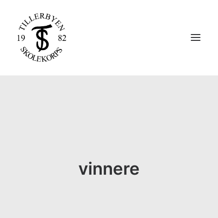
HJEM
STØTT KORPSET
OM KORPSET
KONTAKT OSS
vinnere
MELDE DEG INN I KORPSET