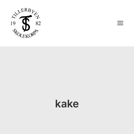
HJEM
STØTT KORPSET
OM KORPSET
KONTAKT OSS
kake
MELDE DEG INN I KORPSET