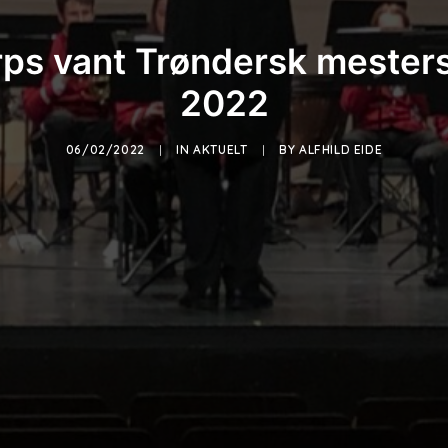
rps vant Trøndersk mester
2022
06/02/2022
|
IN
AKTUELT
|
BY
ALFHILD EIDE