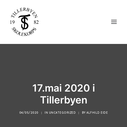
HJEM
STØTT KORPSET
OM KORPSET
KONTAKT OSS
17.mai 2020 i
Tillerbyen
MELDE DEG INN I KORPSET
04/05/2020
|
IN
UNCATEGORIZED
|
BY
ALFHILD EIDE